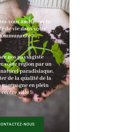
ez-vous améliorer la
té de vie dans votre
communauté ?
ser nos paysagiste
r votre région par un
naturel paradisiaque,
ter de la qualité de la
la campagne en plein
centre ville !
CONTACTEZ-NOUS