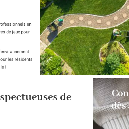
professionnels en
ires de jeux pour
l’environnement
pour les résidents
lle !
Con
espectueuses de
dès