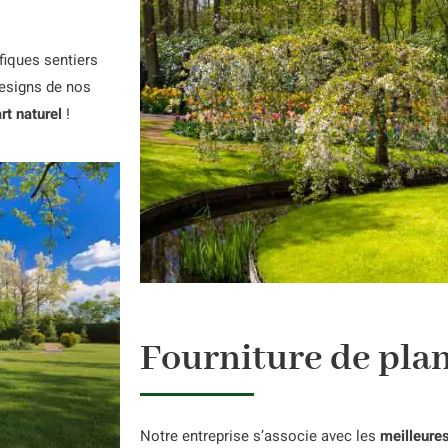
fiques sentiers
designs de nos
art naturel
!
Fourniture de pla
Notre entreprise s’associe avec les
meilleure